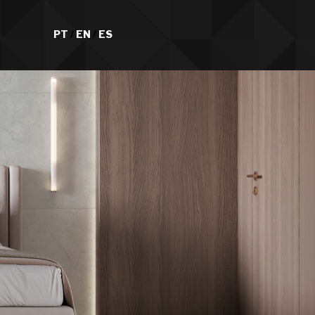
PT
/
EN
/
ES