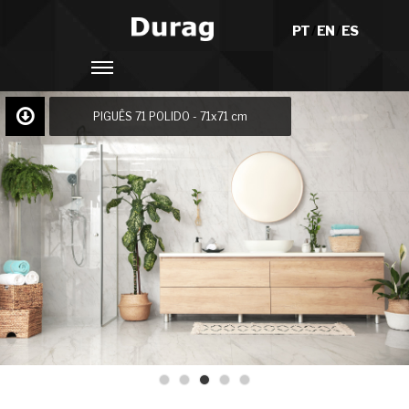
PT
/
EN
/
ES
PIGUÊS 71 POLIDO - 71x71 cm