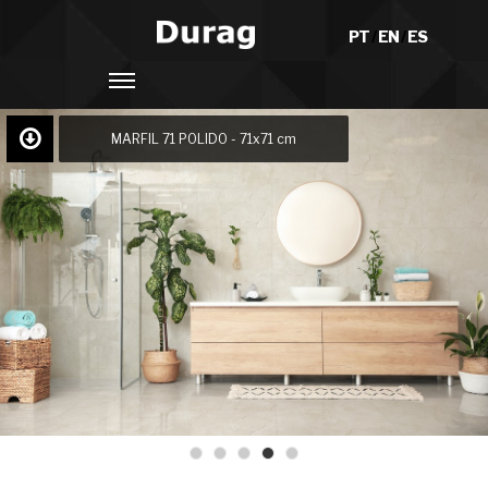
PT
/
EN
/
ES
MARFIL 71 POLIDO - 71x71 cm